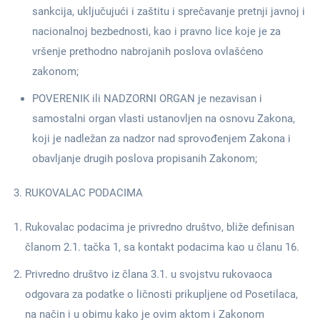
sankcija, uključujući i zaštitu i sprečavanje pretnji javnoj i
nacionalnoj bezbednosti, kao i pravno lice koje je za
vršenje prethodno nabrojanih poslova ovlašćeno
zakonom;
POVERENIK ili NADZORNI ORGAN je nezavisan i
samostalni organ vlasti ustanovljen na osnovu Zakona,
koji je nadležan za nadzor nad sprovođenjem Zakona i
obavljanje drugih poslova propisanih Zakonom;
RUKOVALAC PODACIMA
Rukovalac podacima je privredno društvo, bliže definisan
članom 2.1. tačka 1, sa kontakt podacima kao u članu 16.
Privredno društvo iz člana 3.1. u svojstvu rukovaoca
odgovara za podatke o ličnosti prikupljene od Posetilaca,
na način i u obimu kako je ovim aktom i Zakonom