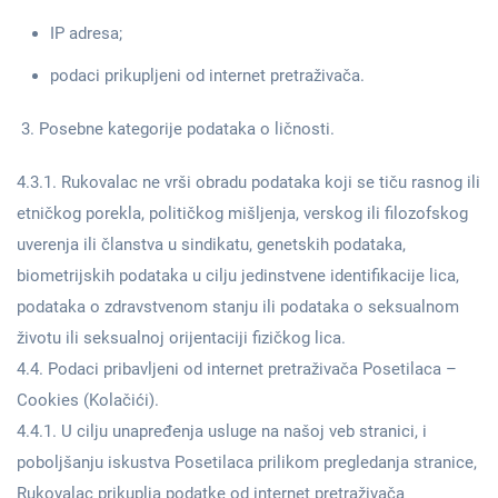
IP adresa;
podaci prikupljeni od internet pretraživača.
Posebne kategorije podataka o ličnosti.
4.3.1. Rukovalac ne vrši obradu podataka koji se tiču rasnog ili
etničkog porekla, političkog mišljenja, verskog ili filozofskog
uverenja ili članstva u sindikatu, genetskih podataka,
biometrijskih podataka u cilju jedinstvene identifikacije lica,
podataka o zdravstvenom stanju ili podataka o seksualnom
životu ili seksualnoj orijentaciji fizičkog lica.
4.4. Podaci pribavljeni od internet pretraživača Posetilaca –
Cookies (Kolačići).
4.4.1. U cilju unapređenja usluge na našoj veb stranici, i
poboljšanju iskustva Posetilaca prilikom pregledanja stranice,
Rukovalac prikuplja podatke od internet pretraživača