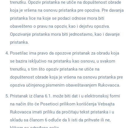
trenutku. Opoziv pristanka ne utiče na dopuštenost obrade
koja je vršena na osnovu pristanka pre opoziva. Pre davanja
pristanka lice na koje se podaci odnose mora biti
obavešteno o pravu na opoziv, kao i dejstvu opoziva.
Opozivanje pristanka mora biti jednostavno, kao i davanje
pristanka.
Posetilac ima pravo da opozove pristanak za obradu koja
se bazira isključivo na pristanku kao osnovu, u svakom
trenutku, s tim što opoziv pristanka ne utiče na
dopuštenost obrade koja je vršena na osnovu pristanka pre
opoziva učinjenog pismenim obaveštavanjem Rukovaoca.
Pristanak iz člana 6.1. može biti dat i u elektronskoj formi
na način što će Posetioci prilikom korišćenja Vebsajta
Rukovaoca imati priliku da pročitaju tekst pristanka i u
skladu sa članom 6 odluče da li isti da prihvate ili ne,