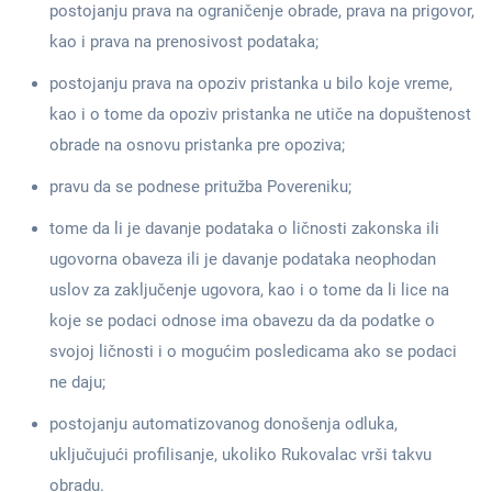
postojanju prava na ograničenje obrade, prava na prigovor,
kao i prava na prenosivost podataka;
postojanju prava na opoziv pristanka u bilo koje vreme,
kao i o tome da opoziv pristanka ne utiče na dopuštenost
obrade na osnovu pristanka pre opoziva;
pravu da se podnese pritužba Povereniku;
tome da li je davanje podataka o ličnosti zakonska ili
ugovorna obaveza ili je davanje podataka neophodan
uslov za zaključenje ugovora, kao i o tome da li lice na
koje se podaci odnose ima obavezu da da podatke o
svojoj ličnosti i o mogućim posledicama ako se podaci
ne daju;
postojanju automatizovanog donošenja odluka,
uključujući profilisanje, ukoliko Rukovalac vrši takvu
obradu.