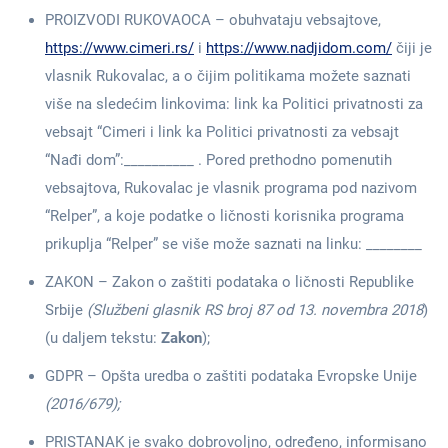
PROIZVODI RUKOVAOCA – obuhvataju vebsajtove,
https://www.cimeri.rs/
i
https://www.nadjidom.com/
čiji je
vlasnik Rukovalac, a o čijim politikama možete saznati
više na sledećim linkovima: link ka Politici privatnosti za
vebsajt “Cimeri i link ka Politici privatnosti za vebsajt
“Nađi dom”:__________ . Pored prethodno pomenutih
vebsajtova, Rukovalac je vlasnik programa pod nazivom
“Relper”, a koje podatke o ličnosti korisnika programa
prikuplja “Relper” se više može saznati na linku: ________
ZAKON – Zakon o zaštiti podataka o ličnosti Republike
Srbije
(Službeni glasnik RS broj 87 od 13. novembra 2018
)
(u daljem tekstu:
Zakon
);
GDPR – Opšta uredba o zaštiti podataka Evropske Unije
(2016/679);
PRISTANAK je svako dobrovoljno, određeno, informisano