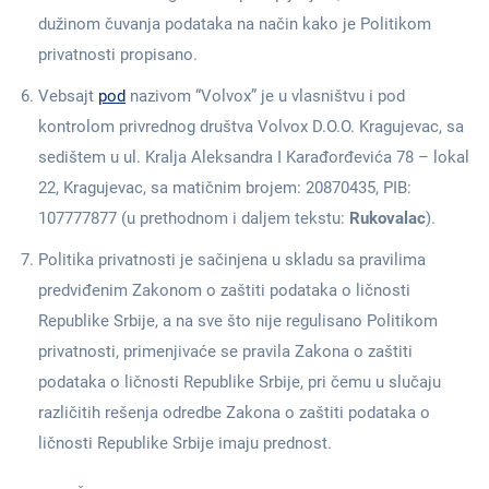
dužinom čuvanja podataka na način kako je Politikom
privatnosti propisano.
Vebsajt
pod
nazivom “Volvox” je u vlasništvu i pod
kontrolom privrednog društva Volvox D.O.O. Kragujevac, sa
sedištem u ul. Kralja Aleksandra I Karađorđevića 78 – lokal
22, Kragujevac, sa matičnim brojem: 20870435, PIB:
107777877 (u prethodnom i daljem tekstu:
Rukovalac
).
Politika privatnosti je sačinjena u skladu sa pravilima
predviđenim Zakonom o zaštiti podataka o ličnosti
Republike Srbije, a na sve što nije regulisano Politikom
privatnosti, primenjivaće se pravila Zakona o zaštiti
podataka o ličnosti Republike Srbije, pri čemu u slučaju
različitih rešenja odredbe Zakona o zaštiti podataka o
ličnosti Republike Srbije imaju prednost.