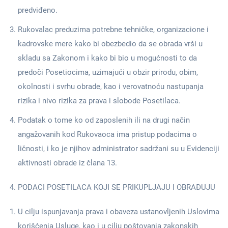
predviđeno.
Rukovalac preduzima potrebne tehničke, organizacione i
kadrovske mere kako bi obezbedio da se obrada vrši u
skladu sa Zakonom i kako bi bio u mogućnosti to da
predoči Posetiocima, uzimajući u obzir prirodu, obim,
okolnosti i svrhu obrade, kao i verovatnoću nastupanja
rizika i nivo rizika za prava i slobode Posetilaca.
Podatak o tome ko od zaposlenih ili na drugi način
angažovanih kod Rukovaoca ima pristup podacima o
ličnosti, i ko je njihov administrator sadržani su u Evidenciji
aktivnosti obrade iz člana 13.
PODACI POSETILACA KOJI SE PRIKUPLJAJU I OBRAĐUJU
U cilju ispunjavanja prava i obaveza ustanovljenih Uslovima
korišćenja Usluge, kao i u cilju poštovanja zakonskih