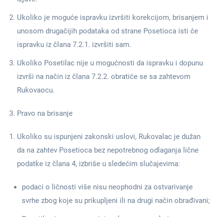
Ukoliko je moguće ispravku izvršiti korekcijom, brisanjem i
unosom drugačijih podataka od strane Posetioca isti će
ispravku iz člana 7.2.1. izvršiti sam.
Ukoliko Posetilac nije u mogućnosti da ispravku i dopunu
izvrši na način iz člana 7.2.2. obratiće se sa zahtevom
Rukovaocu.
Pravo na brisanje
Ukoliko su ispunjeni zakonski uslovi, Rukovalac je dužan
da na zahtev Posetioca bez nepotrebnog odlaganja lične
podatke iz člana 4, izbriše u sledećim slučajevima:
podaci o ličnosti više nisu neophodni za ostvarivanje
svrhe zbog koje su prikupljeni ili na drugi način obrađivani;