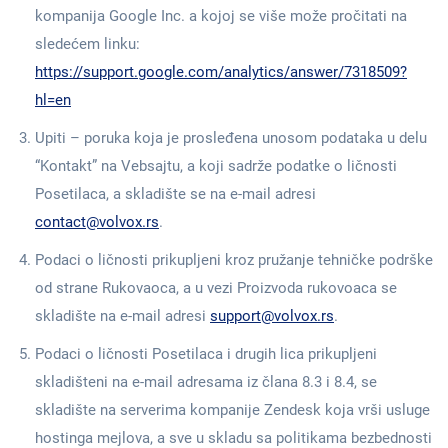
kompanija Google Inc. a kojoj se više može pročitati na
sledećem linku:
https://support.google.com/analytics/answer/7318509?
hl=en
Upiti – poruka koja je prosleđena unosom podataka u delu
“Kontakt” na Vebsajtu, a koji sadrže podatke o ličnosti
Posetilaca, a skladište se na e-mail adresi
contact@volvox.rs
.
Podaci o ličnosti prikupljeni kroz pružanje tehničke podrške
od strane Rukovaoca, a u vezi Proizvoda rukovoaca se
skladište na e-mail adresi
support@volvox.rs
.
Podaci o ličnosti Posetilaca i drugih lica prikupljeni
skladišteni na e-mail adresama iz člana 8.3 i 8.4, se
skladište na serverima kompanije Zendesk koja vrši usluge
hostinga mejlova, a sve u skladu sa politikama bezbednosti