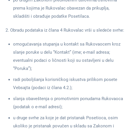
po drugim Zakonom predviđenim uslovima/osnovima
prema kojima je Rukovalac obavezan da prikuplja,
skladišti i obrađuje podatke Posetilaca.
Obradu podataka iz člana 4 Rukovalac vrši u sledeće svrhe:
omogućavanja stupanja u kontakt sa Rukovaocem kroz
slanje poruke u delu “Kontakt” (ime; e-mail adresa;
eventualni podaci o ličnosti koji su ostavljeni u delu
“Poruka”);
radi poboljšanja korisničkog iskustva prilikom posete
Vebsajta (podaci iz člana 4.2.);
slanja obaveštenja o promotivnim ponudama Rukovaoca
(podatak o e-mail adresi);
u druge svrhe za koje je dat pristanak Posetioca, osim
ukoliko je pristanak povučen u skladu sa Zakonom i