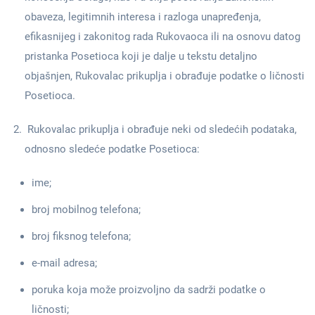
obaveza, legitimnih interesa i razloga unapređenja,
efikasnijeg i zakonitog rada Rukovaoca ili na osnovu datog
pristanka Posetioca koji je dalje u tekstu detaljno
objašnjen, Rukovalac prikuplja i obrađuje podatke o ličnosti
Posetioca.
Rukovalac prikuplja i obrađuje neki od sledećih podataka,
odnosno sledeće podatke Posetioca:
ime;
broj mobilnog telefona;
broj fiksnog telefona;
e-mail adresa;
poruka koja može proizvoljno da sadrži podatke o
ličnosti;