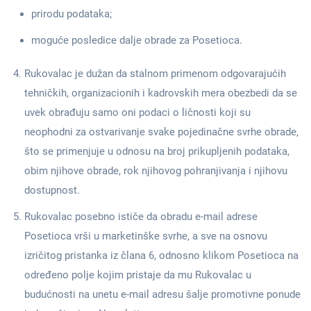
prirodu podataka;
moguće posledice dalje obrade za Posetioca.
Rukovalac je dužan da stalnom primenom odgovarajućih
tehničkih, organizacionih i kadrovskih mera obezbedi da se
uvek obrađuju samo oni podaci o ličnosti koji su
neophodni za ostvarivanje svake pojedinačne svrhe obrade,
što se primenjuje u odnosu na broj prikupljenih podataka,
obim njihove obrade, rok njihovog pohranjivanja i njihovu
dostupnost.
Rukovalac posebno ističe da obradu e-mail adrese
Posetioca vrši u marketinške svrhe, a sve na osnovu
izričitog pristanka iz člana 6, odnosno klikom Posetioca na
određeno polje kojim pristaje da mu Rukovalac u
budućnosti na unetu e-mail adresu šalje promotivne ponude