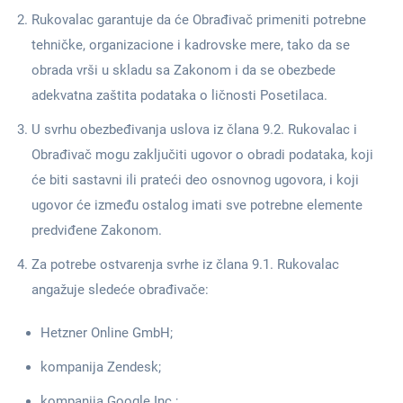
Rukovalac garantuje da će Obrađivač primeniti potrebne
tehničke, organizacione i kadrovske mere, tako da se
obrada vrši u skladu sa Zakonom i da se obezbede
adekvatna zaštita podataka o ličnosti Posetilaca.
U svrhu obezbeđivanja uslova iz člana 9.2. Rukovalac i
Obrađivač mogu zaključiti ugovor o obradi podataka, koji
će biti sastavni ili prateći deo osnovnog ugovora, i koji
ugovor će između ostalog imati sve potrebne elemente
predviđene Zakonom.
Za potrebe ostvarenja svrhe iz člana 9.1. Rukovalac
angažuje sledeće obrađivače:
Hetzner Online GmbH;
kompanija Zendesk;
kompanija Google Inc.;