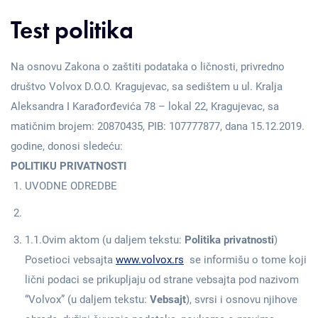
Test politika
Na osnovu Zakona o zaštiti podataka o ličnosti, privredno
društvo Volvox D.O.O. Kragujevac, sa sedištem u ul. Kralja
Aleksandra I Karađorđevića 78 – lokal 22, Kragujevac, sa
matičnim brojem: 20870435, PIB: 107777877, dana 15.12.2019.
godine, donosi sledeću:
POLITIKU PRIVATNOSTI
UVODNE ODREDBE
1.1.Ovim aktom (u daljem tekstu:
Politika privatnosti
)
Posetioci vebsajta
www.volvox.rs
se informišu o tome koji
lični podaci se prikupljaju od strane vebsajta pod nazivom
“Volvox” (u daljem tekstu:
Vebsajt
), svrsi i osnovu njihove