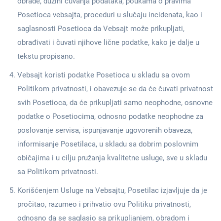
obrade, dužini čuvanja podataka, poukama o pravima
Posetioca vebsajta, proceduri u slučaju incidenata, kao i
saglasnosti Posetioca da Vebsajt može prikupljati,
obrađivati i čuvati njihove lične podatke, kako je dalje u
tekstu propisano.
Vebsajt koristi podatke Posetioca u skladu sa ovom
Politikom privatnosti, i obavezuje se da će čuvati privatnost
svih Posetioca, da će prikupljati samo neophodne, osnovne
podatke o Posetiocima, odnosno podatke neophodne za
poslovanje servisa, ispunjavanje ugovorenih obaveza,
informisanje Posetilaca, u skladu sa dobrim poslovnim
običajima i u cilju pružanja kvalitetne usluge, sve u skladu
sa Politikom privatnosti.
Korišćenjem Usluge na Vebsajtu, Posetilac izjavljuje da je
pročitao, razumeo i prihvatio ovu Politiku privatnosti,
odnosno da se saglasio sa prikupljanjem, obradom i