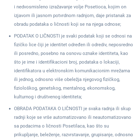
i nedvosmisleno izražavanje volje Posetioca, kojim on
izjavom ili jasnom potvrdnom radnjom, daje pristanak za
obradu podataka o ličnosti koji se na njega odnose;
PODATAK O LIČNOSTI je svaki podatak koji se odnosi na
fizičko lice čiji je identitet određen ili odrediv, neposredno
ili posredno, posebno na osnovu oznake identiteta, kao
što je ime i identifikacioni broj, podataka o lokaciji,
identifikatora u elektronskim komunikacionim mrežama
ili jednog, odnosno više obeležja njegovog fizičkog,
fiziološkog, genetskog, mentalnog, ekonomskog,
kulturnog i društvenog identiteta;
OBRADA PODATAKA O LIČNOSTI je svaka radnja ili skup
radnji koje se vrše automatizovano ili neautomatizovano
sa podacima o ličnosti Posetilaca, kao što su
prikupljanje, beleženje, razvrstavanje, grupisanje, odnosno