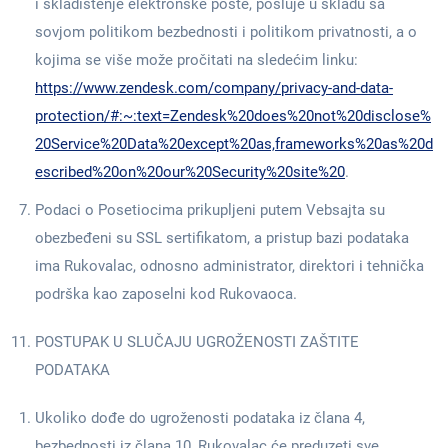
i skladištenje elektronske pošte, posluje u skladu sa
sovjom politikom bezbednosti i politikom privatnosti, a o
kojima se više može pročitati na sledećim linku:
https://www.zendesk.com/company/privacy-and-data-
protection/#:~:text=Zendesk%20does%20not%20disclose%
20Service%20Data%20except%20as,frameworks%20as%20d
escribed%20on%20our%20Security%20site%20
.
Podaci o Posetiocima prikupljeni putem Vebsajta su
obezbeđeni su SSL sertifikatom, a pristup bazi podataka
ima Rukovalac, odnosno administrator, direktori i tehnička
podrška kao zaposelni kod Rukovaoca.
POSTUPAK U SLUČAJU UGROŽENOSTI ZAŠTITE
PODATAKA
Ukoliko dođe do ugroženosti podataka iz člana 4,
bezbednosti iz člana 10, Rukovalac će preduzeti sve