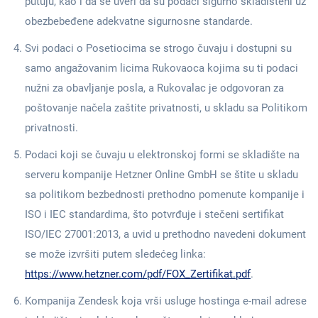
putuju, kao i da se uveri da su podaci sigurno skladišteni uz
obezbebeđene adekvatne sigurnosne standarde.
Svi podaci o Posetiocima se strogo čuvaju i dostupni su
samo angažovanim licima Rukovaoca kojima su ti podaci
nužni za obavljanje posla, a Rukovalac je odgovoran za
poštovanje načela zaštite privatnosti, u skladu sa Politikom
privatnosti.
Podaci koji se čuvaju u elektronskoj formi se skladište na
serveru kompanije Hetzner Online GmbH se štite u skladu
sa politikom bezbednosti prethodno pomenute kompanije i
ISO i IEC standardima, što potvrđuje i stečeni sertifikat
ISO/IEC 27001:2013, a uvid u prethodno navedeni dokument
se može izvršiti putem sledećeg linka:
https://www.hetzner.com/pdf/FOX_Zertifikat.pdf
.
Kompanija Zendesk koja vrši usluge hostinga e-mail adrese