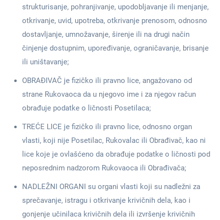
strukturisanje, pohranjivanje, upodobljavanje ili menjanje,
otkrivanje, uvid, upotreba, otkrivanje prenosom, odnosno
dostavljanje, umnožavanje, širenje ili na drugi način
činjenje dostupnim, upoređivanje, ograničavanje, brisanje
ili uništavanje;
OBRAĐIVAČ je fizičko ili pravno lice, angažovano od
strane Rukovaoca da u njegovo ime i za njegov račun
obrađuje podatke o ličnosti Posetilaca;
TREĆE LICE je fizičko ili pravno lice, odnosno organ
vlasti, koji nije Posetilac, Rukovalac ili Obrađivač, kao ni
lice koje je ovlašćeno da obrađuje podatke o ličnosti pod
neposrednim nadzorom Rukovaoca ili Obrađivača;
NADLEŽNI ORGANI su organi vlasti koji su nadležni za
sprečavanje, istragu i otkrivanje krivičnih dela, kao i
gonjenje učinilaca krivičnih dela ili izvršenje krivičnih