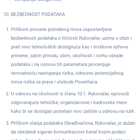
BEZBEDNOST PODATAKA
Prilikom procene potrebnog nivoa uspostavljene
bezbednosti podataka o ličnosti Rukovalac uzima u obzir i
prati nivo tehnoloških dostignuća kao i troškove njihove
primene, zatim prirodu, obim, okolnosti i svrhu obrade
podataka i na osnovu tih parametara procenjuje
verovatnoću nastupanja rizika, odnosno potencijalnog
nivoa rizika za prava i slobode Posetilaca.
U odnosu na okolnosti iz člana 10.1. Rukovalac sprovodi
odgovarajuće tehničke, organizacione i kadrovske mere
kako bi se dostigao potreban nivo zaštite u odnosu na rizik.
Prilikom slanja podataka Obrađivačima, Rukovalac je dužan
da obezbedi siguran komunikacioni kanal kojim podaci