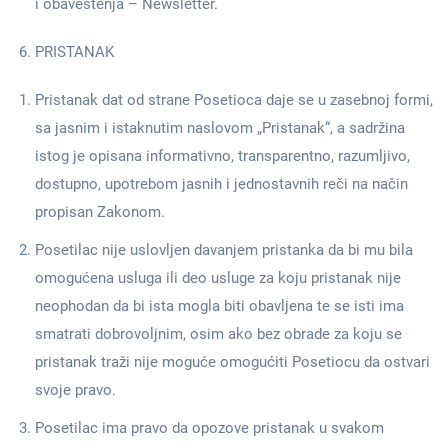
i obaveštenja – Newsletter.
PRISTANAK
Pristanak dat od strane Posetioca daje se u zasebnoj formi,
sa jasnim i istaknutim naslovom „Pristanak“, a sadržina
istog je opisana informativno, transparentno, razumljivo,
dostupno, upotrebom jasnih i jednostavnih reči na način
propisan Zakonom.
Posetilac nije uslovljen davanjem pristanka da bi mu bila
omogućena usluga ili deo usluge za koju pristanak nije
neophodan da bi ista mogla biti obavljena te se isti ima
smatrati dobrovoljnim, osim ako bez obrade za koju se
pristanak traži nije moguće omogućiti Posetiocu da ostvari
svoje pravo.
Posetilac ima pravo da opozove pristanak u svakom