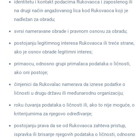
identitetu i kontakt podacima Rukovaoca i zaposlenog ili
na drugi način angažovanog lica kod Rukovaoca koji je
nadležan za obradu;
svrsi nameravane obrade i pravnom osnovu za obradu;
postojanju legitimnog interesa Rukovaoca ili treće strane,
ako je osnov obrade legitimni interes;
primaocu, odnosno grupi primalaca podataka o ličnosti,
ako oni postoje;
činjenici da Rukovalac namerava da iznese podatke o
ličnosti u drugu državu ili međunarodnu organizaciju;
roku čuvanja podataka o ličnosti ili, ako to nije moguće, o
kriterijumima za njegovo određivanje;
postojanju prava da se od Rukovaoca zahteva pristup,
ispravka ili brisanje njegovih podataka o ličnosti, odnosno