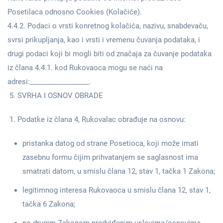
Posetilaca odnosno Cookies (Kolačiće).
4.4.2. Podaci o vrsti konretnog kolačića, nazivu, snabdevaču,
svrsi prikupljanja, kao i vrsti i vremenu čuvanja podataka, i
drugi podaci koji bi mogli biti od značaja za čuvanje podataka
iz člana 4.4.1. kod Rukovaoca mogu se naći na
adresi:_________________.
SVRHA I OSNOV OBRADE
Podatke iz člana 4, Rukovalac obrađuje na osnovu:
pristanka datog od strane Posetioca, koji može imati
zasebnu formu čijim prihvatanjem se saglasnost ima
smatrati datom, u smislu člana 12, stav 1, tačka 1 Zakona;
legitimnog interesa Rukovaoca u smislu člana 12, stav 1,
tačka 6 Zakona;