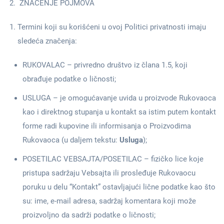
ZNAČENJE POJMOVA
Termini koji su korišćeni u ovoj Politici privatnosti imaju
sledeća značenja:
RUKOVALAC – privredno društvo iz člana 1.5, koji
obrađuje podatke o ličnosti;
USLUGA – je omogućavanje uvida u proizvode Rukovaoca
kao i direktnog stupanja u kontakt sa istim putem kontakt
forme radi kupovine ili informisanja o Proizvodima
Rukovaoca (u daljem tekstu:
Usluga
);
POSETILAC VEBSAJTA/POSETILAC – fizičko lice koje
pristupa sadržaju Vebsajta ili prosleđuje Rukovaocu
poruku u delu “Kontakt” ostavljajući lične podatke kao što
su: ime, e-mail adresa, sadržaj komentara koji može
proizvoljno da sadrži podatke o ličnosti;