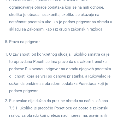
Posetioci imaju pravo da od Rukovaoca traže
ograničavanje obrade podataka koji se na njih odnose,
ukoliko je obrada nezakonita, ukoliko se ukazuje na
netačnost podataka ukoliko je podnet prigovor na obradu u
skladu sa Zakonom, kao i iz drugih zakonskih razloga.
Pravo na prigovor
U zavisnosti od konkretnog slučaja i ukoliko smatra da je
to opravdano Posetilac ima pravo da u svakom trenutku
podnese Rukovaocu prigovor na obradu njegovih podataka
o ličnosti koja se vrši po osnovu pristanka, a Rukovalac je
dužan da prekine sa obradom podataka Posetioca koji je
podneo prigovor.
Rukovalac nije dužan da prekine obradu na način iz člana
7.5.1. ukoliko je predočio Posetiocu da postoje zakonski
razlozi za obradu koji pretežu nad interesima, pravima ili