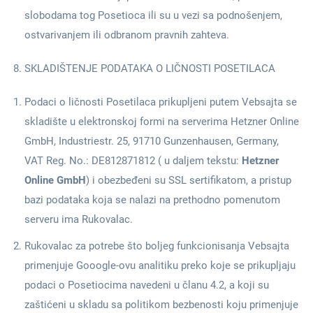
slobodama tog Posetioca ili su u vezi sa podnošenjem,
ostvarivanjem ili odbranom pravnih zahteva.
SKLADIŠTENJE PODATAKA O LIČNOSTI POSETILACA
Podaci o ličnosti Posetilaca prikupljeni putem Vebsajta se
skladište u elektronskoj formi na serverima Hetzner Online
GmbH, Industriestr. 25, 91710 Gunzenhausen, Germany,
VAT Reg. No.: DE812871812 ( u daljem tekstu:
Hetzner
Online GmbH
) i obezbeđeni su SSL sertifikatom, a pristup
bazi podataka koja se nalazi na prethodno pomenutom
serveru ima Rukovalac.
Rukovalac za potrebe što boljeg funkcionisanja Vebsajta
primenjuje Gooogle-ovu analitiku preko koje se prikupljaju
podaci o Posetiocima navedeni u članu 4.2, a koji su
zaštićeni u skladu sa politikom bezbenosti koju primenjuje