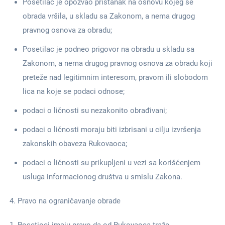
Posetilac je opozvao pristanak na osnovu kojeg se
obrada vršila, u skladu sa Zakonom, a nema drugog
pravnog osnova za obradu;
Posetilac je podneo prigovor na obradu u skladu sa
Zakonom, a nema drugog pravnog osnova za obradu koji
preteže nad legitimnim interesom, pravom ili slobodom
lica na koje se podaci odnose;
podaci o ličnosti su nezakonito obrađivani;
podaci o ličnosti moraju biti izbrisani u cilju izvršenja
zakonskih obaveza Rukovaoca;
podaci o ličnosti su prikupljeni u vezi sa korišćenjem
usluga informacionog društva u smislu Zakona.
Pravo na ograničavanje obrade