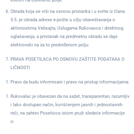
klikom na određeno polje.
Obrada koja se vrši na osnovu pristanka i u svrhe iz člana
5.5. je obrada adrese e-pošte u cilju obaveštavanja o
aktivnostima Vebsajta, Uslugama Rukovaoca i direktnog
oglašavanja, a pristanak na predmetnu obradu se daje
elektronski na za to predviđenom polju.
PRAVA POSETILACA PO OSNOVU ZAŠTITE PODATAKA O
LIČNOSTI
Pravo da budu informisani i pravo na pristup informacijama:
Rukovalac je obavezan da na sažet, transparentan, razumljiv
i lako dostupan način, korišćenjem jasnih i jednostavnih
reči, na zahtev Posetioca istom pruži sledeće informacije
o: