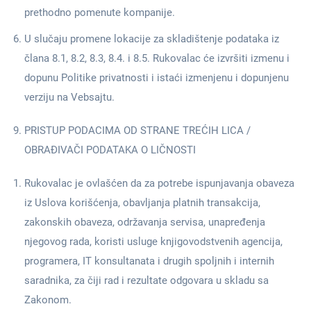
prethodno pomenute kompanije.
U slučaju promene lokacije za skladištenje podataka iz
člana 8.1, 8.2, 8.3, 8.4. i 8.5. Rukovalac će izvršiti izmenu i
dopunu Politike privatnosti i istaći izmenjenu i dopunjenu
verziju na Vebsajtu.
PRISTUP PODACIMA OD STRANE TREĆIH LICA /
OBRAĐIVAČI PODATAKA O LIČNOSTI
Rukovalac je ovlašćen da za potrebe ispunjavanja obaveza
iz Uslova korišćenja, obavljanja platnih transakcija,
zakonskih obaveza, održavanja servisa, unapređenja
njegovog rada, koristi usluge knjigovodstvenih agencija,
programera, IT konsultanata i drugih spoljnih i internih
saradnika, za čiji rad i rezultate odgovara u skladu sa
Zakonom.