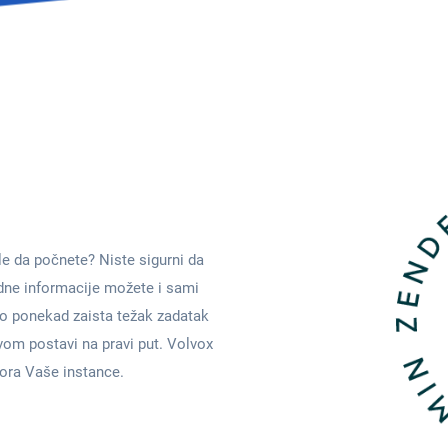
le da počnete? Niste sigurni da
odne informacije možete i sami
to ponekad zaista težak zadatak
vom postavi na pravi put. Volvox
ora Vaše instance.