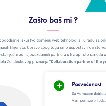
Zašto baš mi ?
ogodišnje iskustvo domenu web tehnologija i u radu sa ode
aših klijenata. Upravo zbog toga smo uspostavili čvrstu v
stali jedni od najpouzdanijih partnera u Evropi, što između 
ela Zendeskovog priznanja
“Collaboration partner of the y
Posvećenost
Sa Volvoxom dobijate 
Vam pomaže pri odabi