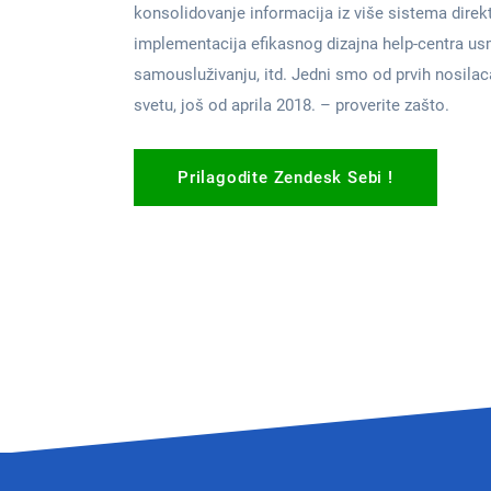
konsolidovanje informacija iz više sistema dire
implementacija efikasnog dizajna help-centra u
samousluživanju, itd.
Jedni smo od prvih nosilac
svetu, još od aprila 2018. – proverite zašto.
Prilagodite Zendesk Sebi !