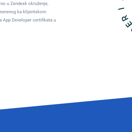
ktno u Zendesk okruženje,
smerenog ka klijentskom
a App Developer certifikata u