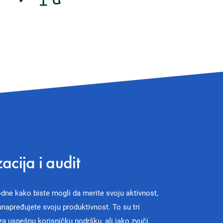
cija i audit
dne kako biste mogli da merite svoju aktivnost,
 unapređujete svoju produktivnost. To su tri
a uspešnu korisničku podršku, ali iako zvuči