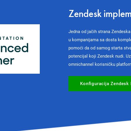
Zendesk implem
Jedna od jačih strana Zendeska
u kompanijama sa dosta kompl
pomoći da od samog starta stvar
potencijal koji Zendesk nudi. 
omnichannel korisničku platfor
Konfiguracija Zendesk 