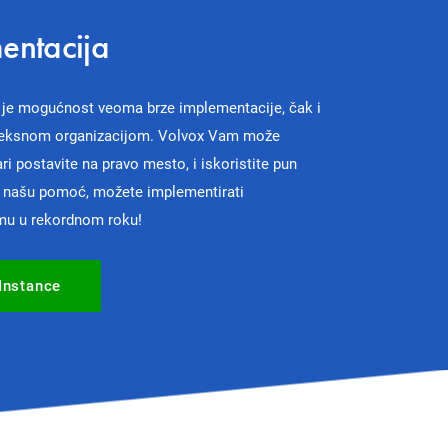
entacija
 je mogućnost veoma brze implementacije, čak i
eksnom organizacijom. Volvox Vam može
i postavite na pravo mesto, i iskoristite pun
Uz našu pomoć, možete implementirati
mu u rekordnom roku!
Instance