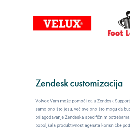
Zendesk customizacija
Volvox Vam može pomoći da u Zendesk Support-u,
samo ono što jesu, već sve ono što mogu da bu
prilagođavanje Zendeska specifičnim potrebama 
poboljšala produktivnost agenata korisničke pod