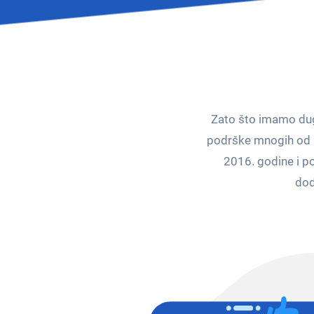
Zato što imamo dug
podrške mnogih od n
2016. godine i po
dod