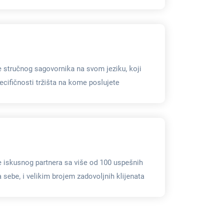
 stručnog sagovornika na svom jeziku, koji
ecifičnosti tržišta na kome poslujete
 iskusnog partnera sa više od 100 uspešnih
 sebe, i velikim brojem zadovoljnih klijenata