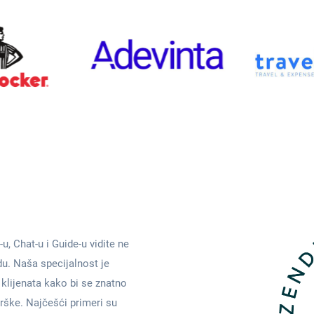
 Chat-u i Guide-u vidite ne
du.
Naša specijalnost je
klijenata kako bi se znatno
rške. Najčešći primeri su