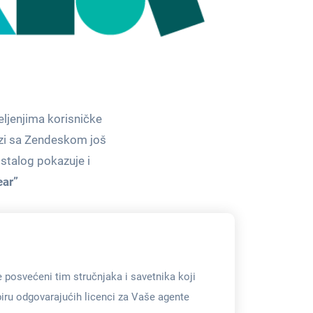
ljenjima korisničke
ezi sa Zendeskom još
ostalog pokazuje i
ear”
posvećeni tim stručnjaka i savetnika koji 
ru odgovarajućih licenci za Vaše agente