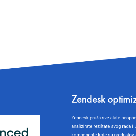
Zendesk optimiza
Zendesk pruža sve alate neopho
analizirate reziltate svog rada i
komponente koje su preduslov z