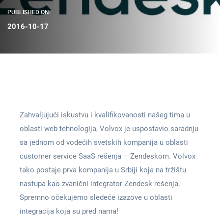
PUBLISHED ON:
2016-10-17
Zahvaljujući iskustvu i kvalifikovanosti našeg tima u
oblasti web tehnologija, Volvox je uspostavio saradnju
sa jednom od vodećih svetskih kompanija u oblasti
customer service SaaS rešenja – Zendeskom. Volvox
tako postaje prva kompanija u Srbiji koja na tržištu
nastupa kao zvanični integrator Zendesk rešenja.
Spremno očekujemo sledeće izazove u oblasti
integracija koja su pred nama!