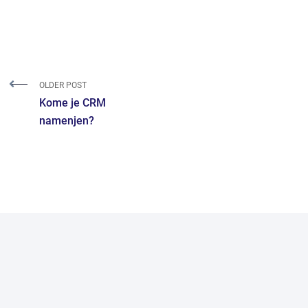
OLDER POST
Kome je CRM
namenjen?