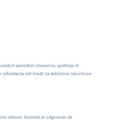
ačunskim periodom (mesečno, godišnje ili
refundacije niti kredit za delimično iskorišćen
tuma obnove. Korisnik je odgovoran da