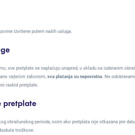
upovine izvršene putem naših usluga.
uge
mo, sve pretplate se naplaćuju unapred, u skladu sa izabranim obr
pisano važećim zakonom,
sva plaćanja su nepovratna
. Ne odobravamo 
ni raskid pretplate.
 pretplate
akog obračunskog perioda, osim ako pretplata nije otkazana pre da
 buduće troškove.