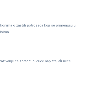
akonima o zaštiti potrošača koji se primenjuju u
isima.
zivanje će sprečiti buduće naplate, ali neće