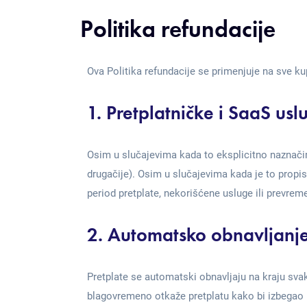
Politika refundacije
Ova Politika refundacije se primenjuje na sve k
1. Pretplatničke i SaaS usl
Osim u slučajevima kada to eksplicitno naznači
drugačije). Osim u slučajevima kada je to pro
period pretplate, nekorišćene usluge ili prevreme
2. Automatsko obnavljanje
Pretplate se automatski obnavljaju na kraju sv
blagovremeno otkaže pretplatu kako bi izbegao