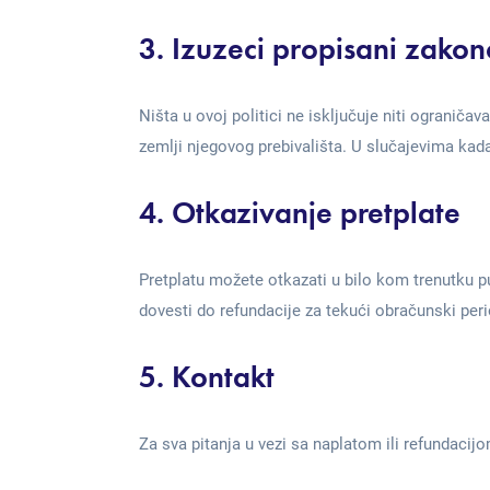
3. Izuzeci propisani zako
Ništa u ovoj politici ne isključuje niti ogranič
zemlji njegovog prebivališta. U slučajevima ka
4. Otkazivanje pretplate
Pretplatu možete otkazati u bilo kom trenutku p
dovesti do refundacije za tekući obračunski peri
5. Kontakt
Za sva pitanja u vezi sa naplatom ili refundaci