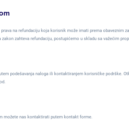
nom
ava prava na refundaciju koja korisnik može imati prema obaveznim z
da zakon zahteva refundaciju, postupićemo u skladu sa važećim prop
utem podešavanja naloga ili kontaktiranjem korisničke podrške. Otka
od.
jom možete nas kontaktirati putem kontakt forme.